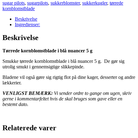
5
sugar pilots
,
sugarpilots
,
sukkerblomster
,
sukkerkugler
,
tørrede
g
kornblomstblade
antal
Beskrivelse
Ingredienser:
Beskrivelse
Tørrede kornblomstblade i blå nuancer 5 g
Smukke tørrede kornblomstblade i blå nuancer 5 g. De gør sig
utrolig smukt i gennemsigtige slikkepinde.
Bladene vil også gøre sig rigtig flot på dine kager, desserter og andre
lækkerier.
VENLIGST BEMÆRK:
Vi sender ordre to gange om ugen, skriv
gerne i kommentarfeltet hvis de skal bruges som gave eller en
bestemt dato.
Relaterede varer