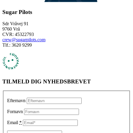
Sugar Pilots
Sdr Vråvej 91
9760 Vrå
CVR: 45322793
crew@sugarpilots.com
Tlf.: 3620 9299
TILMELD DIG NYHEDSBREVET
Efternavn
Fornavn
Email
*