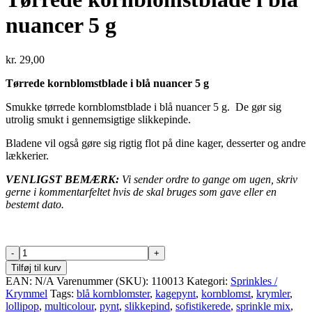
nuancer 5 g
kr.
29,00
Tørrede kornblomstblade i blå nuancer 5 g
Smukke tørrede kornblomstblade i blå nuancer 5 g. De gør sig
utrolig smukt i gennemsigtige slikkepinde.
Bladene vil også gøre sig rigtig flot på dine kager, desserter og andre
lækkerier.
VENLIGST BEMÆRK:
Vi sender ordre to gange om ugen, skriv
gerne i kommentarfeltet hvis de skal bruges som gave eller en
bestemt dato.
Tørrede
kornblomstblade
Tilføj til kurv
i
EAN:
N/A
Varenummer (SKU):
110013
Kategori:
Sprinkles /
blå
Krymmel
Tags:
blå kornblomster
,
kagepynt
,
kornblomst
,
krymler
,
nuancer
lollipop
,
multicolour
,
pynt
,
slikkepind
,
sofistikerede
,
sprinkle mix
,