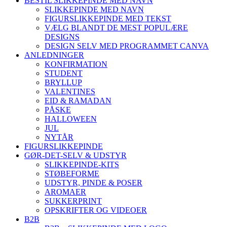
BESTIL SLIKKEPINDE MED NAVN
SLIKKEPINDE MED NAVN
FIGURSLIKKEPINDE MED TEKST
VÆLG BLANDT DE MEST POPULÆRE
DESIGNS
DESIGN SELV MED PROGRAMMET CANVA
ANLEDNINGER
KONFIRMATION
STUDENT
BRYLLUP
VALENTINES
EID & RAMADAN
PÅSKE
HALLOWEEN
JUL
NYTÅR
FIGURSLIKKEPINDE
GØR-DET-SELV & UDSTYR
SLIKKEPINDE-KITS
STØBEFORME
UDSTYR, PINDE & POSER
AROMAER
SUKKERPRINT
OPSKRIFTER OG VIDEOER
B2B