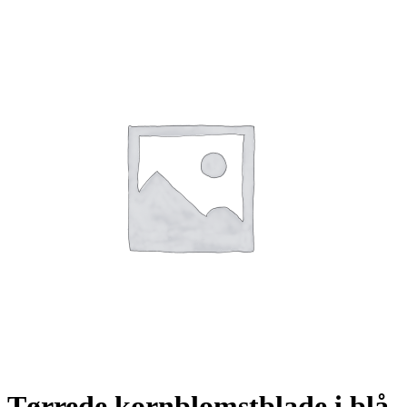
Tørrede kornblomstblade i blå