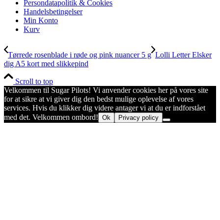
Persondatapolitik & Cookies
Handelsbetingelser
Min Konto
Kurv
Tørrede rosenblade i røde og pink nuancer 5 g
Lolli Letter Elsker
dig A5 kort med slikkepind
Scroll to top
Velkommen til Sugar Pilots! Vi anvender cookies her på vores site
for at sikre at vi giver dig den bedst mulige oplevelse af vores
services. Hvis du klikker dig videre antager vi at du er indforstået
med det. Velkommen ombord!
Ok
Privacy policy