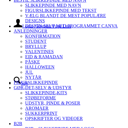
BESTIL SLIKKEPINDE MED NAVN
SLIKKEPINDE MED NAVN
FIGURSLIKKEPINDE MED TEKST
VÆLG BLANDT DE MEST POPULÆRE
DESIGNS
DESIGN SELV MED PROGRAMMET CANVA
Login / Register Page Link
ANLEDNINGER
KONFIRMATION
STUDENT
BRYLLUP
VALENTINES
EID & RAMADAN
PÅSKE
HALLOWEEN
JUL
NYTÅR
FIGURSLIKKEPINDE
Søg
GØR-DET-SELV & UDSTYR
SLIKKEPINDE-KITS
STØBEFORME
UDSTYR, PINDE & POSER
AROMAER
SUKKERPRINT
OPSKRIFTER OG VIDEOER
B2B