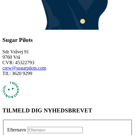
Sugar Pilots
Sdr Vråvej 91
9760 Vrå
CVR: 45322793
crew@sugarpilots.com
Tlf.: 3620 9299
TILMELD DIG NYHEDSBREVET
Efternavn