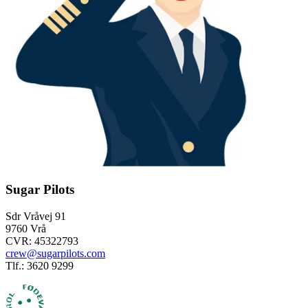
Sugar Pilots
Sdr Vråvej 91
9760 Vrå
CVR: 45322793
crew@sugarpilots.com
Tlf.: 3620 9299