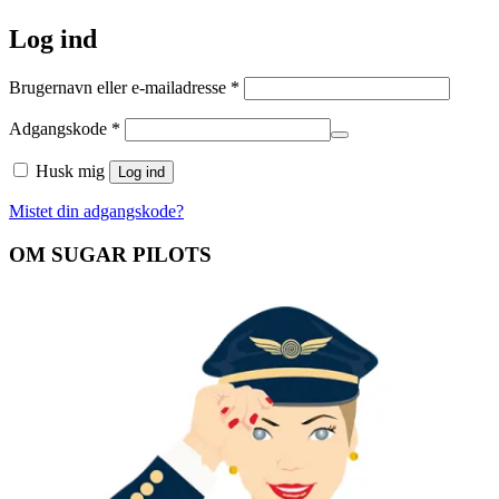
Log ind
Påkrævet
Brugernavn eller e-mailadresse
*
Påkrævet
Adgangskode
*
Husk mig
Log ind
Mistet din adgangskode?
OM SUGAR PILOTS