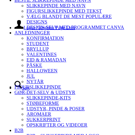
BESTIL SLIKKEPINDE MED NAVN
SLIKKEPINDE MED NAVN
FIGURSLIKKEPINDE MED TEKST
VÆLG BLANDT DE MEST POPULÆRE
DESIGNS
DESIGN SELV MED PROGRAMMET CANVA
Login / Register Page Link
ANLEDNINGER
KONFIRMATION
STUDENT
BRYLLUP
VALENTINES
EID & RAMADAN
PÅSKE
HALLOWEEN
JUL
NYTÅR
FIGURSLIKKEPINDE
Søg
GØR-DET-SELV & UDSTYR
SLIKKEPINDE-KITS
STØBEFORME
UDSTYR, PINDE & POSER
AROMAER
SUKKERPRINT
OPSKRIFTER OG VIDEOER
B2B