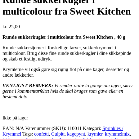
multicolour fra Sweet Kitchen
kr.
25,00
Runde sukkerkugler i multicolour fra Sweet Kitchen , 40 g
Runde sukkerstjerner i forskellige farver, sukkerkrymmel i
multicolour. Brug disse fine runde sukkerkugler i dine slikkepinde
og skab et festligt udtryk.
Krymlerne vil også gøre sig rigtig flot på dine kager, desserter og
andre lækkerier.
VENLIGST BEMÆRK:
Vi sender ordre to gange om ugen, skriv
gerne i kommentarfeltet hvis de skal bruges som gave eller en
bestemt dato.
Ikke på lager
EAN:
N/A
Varenummer (SKU):
110011
Kategori:
Sprinkles /
Krymmel
Tags:
confetti
,
Culpitt
,
kagepynt
,
krymler
,
krymmelmix
,