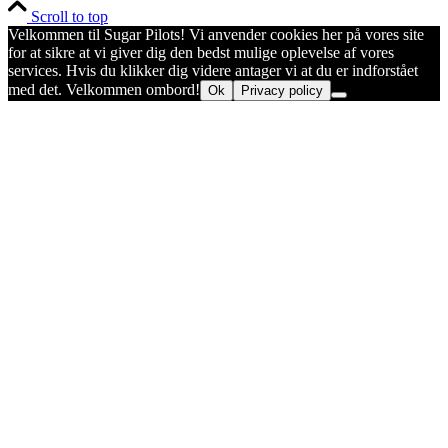
Scroll to top
Velkommen til Sugar Pilots! Vi anvender cookies her på vores site
for at sikre at vi giver dig den bedst mulige oplevelse af vores
services. Hvis du klikker dig videre antager vi at du er indforstået
med det. Velkommen ombord!
Ok
Privacy policy