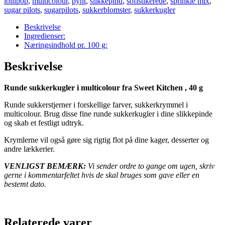
lollipop
,
multicolour
,
pynt
,
slikkepind
,
sofistikerede
,
sprinkle mix
,
sugar pilots
,
sugarpilots
,
sukkerblomster
,
sukkerkugler
Beskrivelse
Ingredienser:
Næringsindhold pr. 100 g:
Beskrivelse
Runde sukkerkugler i multicolour fra Sweet Kitchen , 40 g
Runde sukkerstjerner i forskellige farver, sukkerkrymmel i
multicolour. Brug disse fine runde sukkerkugler i dine slikkepinde
og skab et festligt udtryk.
Krymlerne vil også gøre sig rigtig flot på dine kager, desserter og
andre lækkerier.
VENLIGST BEMÆRK:
Vi sender ordre to gange om ugen, skriv
gerne i kommentarfeltet hvis de skal bruges som gave eller en
bestemt dato.
Relaterede varer