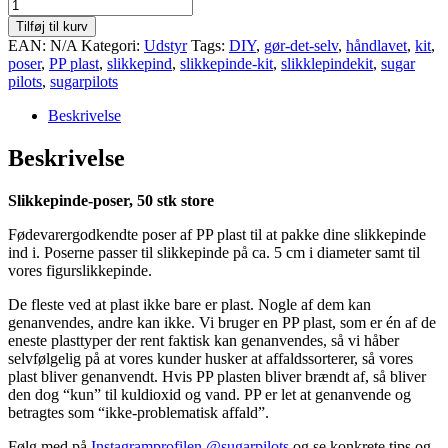
Slikkepinde
poser,
Tilføj til kurv
50
EAN:
N/A
Kategori:
Udstyr
Tags:
DIY
,
gør-det-selv
,
håndlavet
,
kit
,
stk
poser
,
PP plast
,
slikkepind
,
slikkepinde-kit
,
slikklepindekit
,
sugar
store,
pilots
,
sugarpilots
PP-
plast
Beskrivelse
antal
Beskrivelse
Slikkepinde-poser, 50 stk store
Fødevarergodkendte poser af PP plast til at pakke dine slikkepinde
ind i. Poserne passer til slikkepinde på ca. 5 cm i diameter samt til
vores figurslikkepinde.
De fleste ved at plast ikke bare er plast. Nogle af dem kan
genanvendes, andre kan ikke. Vi bruger en PP plast, som er én af de
eneste plasttyper der rent faktisk kan genanvendes, så vi håber
selvfølgelig på at vores kunder husker at affaldssorterer, så vores
plast bliver genanvendt. Hvis PP plasten bliver brændt af, så bliver
den dog “kun” til kuldioxid og vand. PP er let at genanvende og
betragtes som “ikke-problematisk affald”.
Følg med på
Instagramprofilen @sugarpilots
og se konkrete tips og