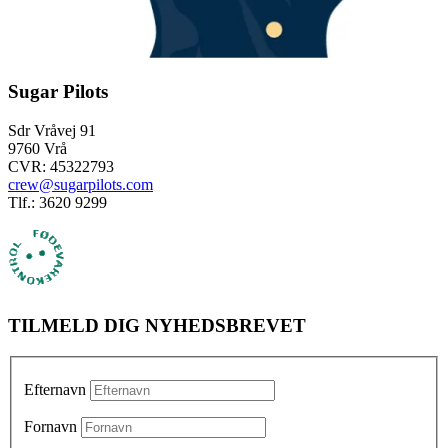
Sugar Pilots
Sdr Vråvej 91
9760 Vrå
CVR: 45322793
crew@sugarpilots.com
Tlf.: 3620 9299
TILMELD DIG NYHEDSBREVET
Efternavn
Fornavn