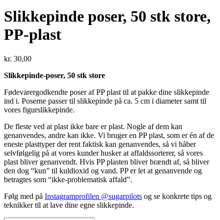
Slikkepinde poser, 50 stk store,
PP-plast
kr.
30,00
Slikkepinde-poser, 50 stk store
Fødevarergodkendte poser af PP plast til at pakke dine slikkepinde
ind i. Poserne passer til slikkepinde på ca. 5 cm i diameter samt til
vores figurslikkepinde.
De fleste ved at plast ikke bare er plast. Nogle af dem kan
genanvendes, andre kan ikke. Vi bruger en PP plast, som er én af de
eneste plasttyper der rent faktisk kan genanvendes, så vi håber
selvfølgelig på at vores kunder husker at affaldssorterer, så vores
plast bliver genanvendt. Hvis PP plasten bliver brændt af, så bliver
den dog “kun” til kuldioxid og vand. PP er let at genanvende og
betragtes som “ikke-problematisk affald”.
Følg med på
Instagramprofilen @sugarpilots
og se konkrete tips og
teknikker til at lave dine egne slikkepinde.