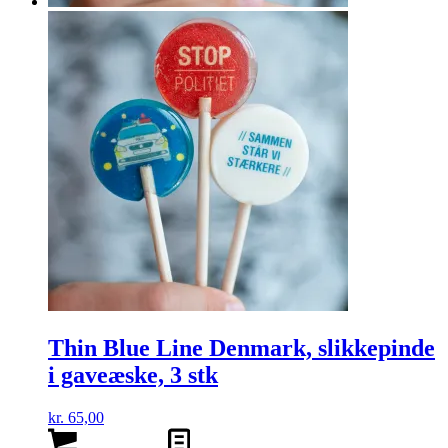
Thin Blue Line Denmark, slikkepinde
i gaveæske, 3 stk
kr.
65,00