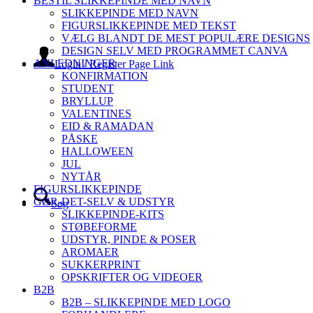
BESTIL SLIKKEPINDE MED NAVN
SLIKKEPINDE MED NAVN
FIGURSLIKKEPINDE MED TEKST
VÆLG BLANDT DE MEST POPULÆRE DESIGNS
DESIGN SELV MED PROGRAMMET CANVA
ANLEDNINGER
Login / Register Page Link
KONFIRMATION
STUDENT
BRYLLUP
VALENTINES
EID & RAMADAN
PÅSKE
HALLOWEEN
JUL
NYTÅR
FIGURSLIKKEPINDE
GØR-DET-SELV & UDSTYR
Søg
SLIKKEPINDE-KITS
STØBEFORME
UDSTYR, PINDE & POSER
AROMAER
SUKKERPRINT
OPSKRIFTER OG VIDEOER
B2B
B2B – SLIKKEPINDE MED LOGO