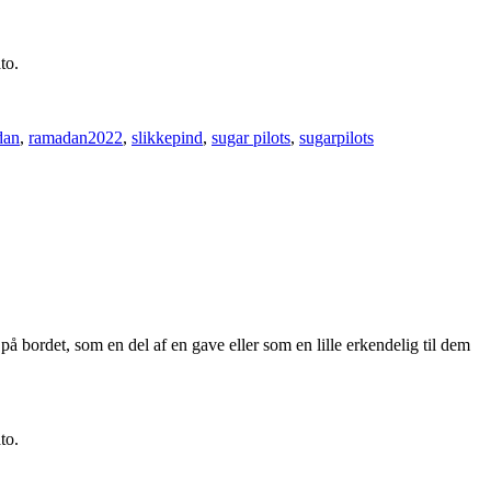
to.
dan
,
ramadan2022
,
slikkepind
,
sugar pilots
,
sugarpilots
ordet, som en del af en gave eller som en lille erkendelig til dem
to.