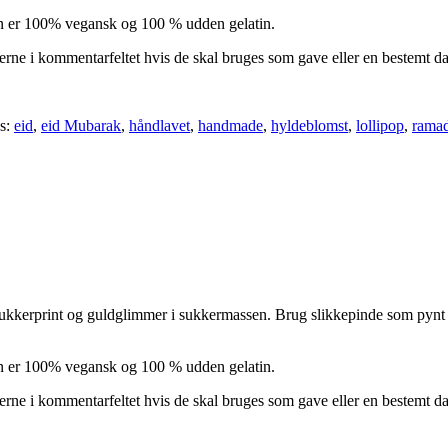
en er 100% vegansk og 100 % udden gelatin.
erne i kommentarfeltet hvis de skal bruges som gave eller en bestemt da
s:
eid
,
eid Mubarak
,
håndlavet
,
handmade
,
hyldeblomst
,
lollipop
,
rama
rprint og guldglimmer i sukkermassen. Brug slikkepinde som pynt på b
en er 100% vegansk og 100 % udden gelatin.
erne i kommentarfeltet hvis de skal bruges som gave eller en bestemt da