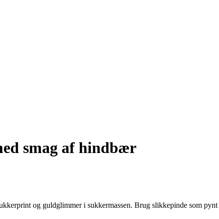
med smag af hindbær
rprint og guldglimmer i sukkermassen. Brug slikkepinde som pynt på b