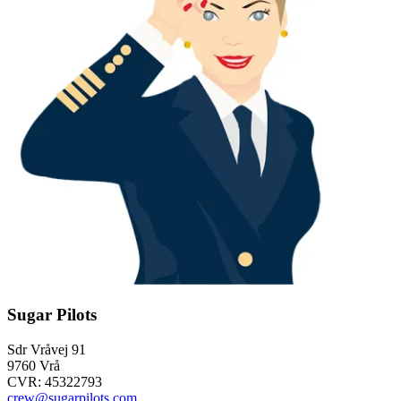
Sugar Pilots
Sdr Vråvej 91
9760 Vrå
CVR: 45322793
crew@sugarpilots.com