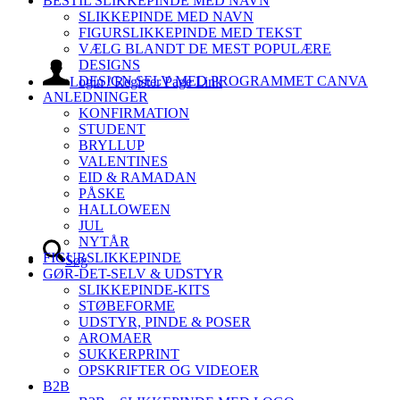
BESTIL SLIKKEPINDE MED NAVN
SLIKKEPINDE MED NAVN
FIGURSLIKKEPINDE MED TEKST
VÆLG BLANDT DE MEST POPULÆRE
DESIGNS
DESIGN SELV MED PROGRAMMET CANVA
Login / Register Page Link
ANLEDNINGER
KONFIRMATION
STUDENT
BRYLLUP
VALENTINES
EID & RAMADAN
PÅSKE
HALLOWEEN
JUL
NYTÅR
FIGURSLIKKEPINDE
Søg
GØR-DET-SELV & UDSTYR
SLIKKEPINDE-KITS
STØBEFORME
UDSTYR, PINDE & POSER
AROMAER
SUKKERPRINT
OPSKRIFTER OG VIDEOER
B2B