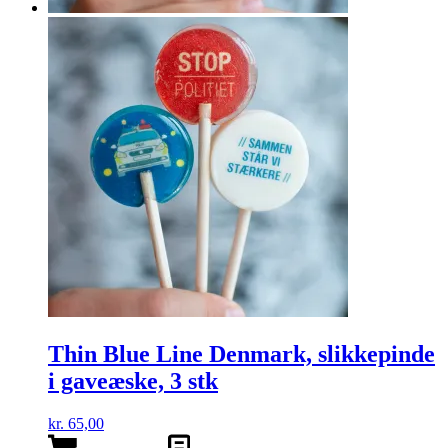
Thin Blue Line Denmark, slikkepinde
i gaveæske, 3 stk
kr.
65,00