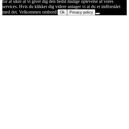
for at sikre at vi giver dig den bedst mulige oplevelse af vores
services. Hvis du klikker dig videre antager vi at du er indforstået
med det. Velkommen ombord!
Ok
Privacy policy