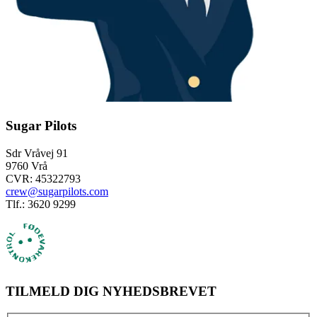
Sugar Pilots
Sdr Vråvej 91
9760 Vrå
CVR: 45322793
crew@sugarpilots.com
Tlf.: 3620 9299
TILMELD DIG NYHEDSBREVET