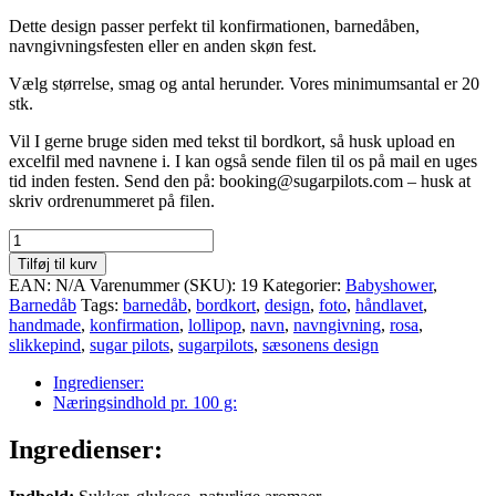
Dette design passer perfekt til konfirmationen, barnedåben,
navngivningsfesten eller en anden skøn fest.
Vælg størrelse, smag og antal herunder. Vores minimumsantal er 20
stk.
Vil I gerne bruge siden med tekst til bordkort, så husk upload en
excelfil med navnene i. I kan også sende filen til os på mail en uges
tid inden festen. Send den på: booking@sugarpilots.com – husk at
skriv ordrenummeret på filen.
Nr.
22:
Tilføj til kurv
Slikkepindedesign
EAN:
N/A
Varenummer (SKU):
19
Kategorier:
Babyshower
,
i
Barnedåb
Tags:
barnedåb
,
bordkort
,
design
,
foto
,
håndlavet
,
pastel
handmade
,
konfirmation
,
lollipop
,
navn
,
navngivning
,
rosa
,
sart
slikkepind
,
sugar pilots
,
sugarpilots
,
sæsonens design
rosa
med
Ingredienser:
foto
Næringsindhold pr. 100 g:
og
navn
Ingredienser:
antal