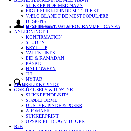
BESTIL SLIKKEPINDE MED NAVN
SLIKKEPINDE MED NAVN
FIGURSLIKKEPINDE MED TEKST
VÆLG BLANDT DE MEST POPULÆRE
DESIGNS
DESIGN SELV MED PROGRAMMET CANVA
Login / Register Page Link
ANLEDNINGER
KONFIRMATION
STUDENT
BRYLLUP
VALENTINES
EID & RAMADAN
PÅSKE
HALLOWEEN
JUL
NYTÅR
FIGURSLIKKEPINDE
Søg
GØR-DET-SELV & UDSTYR
SLIKKEPINDE-KITS
STØBEFORME
UDSTYR, PINDE & POSER
AROMAER
SUKKERPRINT
OPSKRIFTER OG VIDEOER
B2B