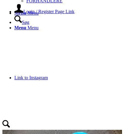
FORHANDLERE
Login / Register Page Link
Menu
Menu
Søg
Menu
Menu
Link to Instagram