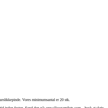
igurslikkepinde. Vores minimumsantal er 20 stk.
s tid inden festen. Send den på: crew@sugarpilots.com – husk at skriv