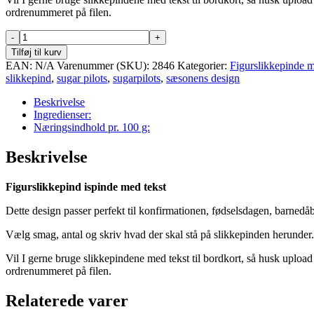
ordrenummeret på filen.
Figurslikkepind
ispinde
Tilføj til kurv
med
EAN:
N/A
Varenummer (SKU):
2846
Kategorier:
Figurslikkepinde m
tekst
slikkepind
,
sugar pilots
,
sugarpilots
,
sæsonens design
antal
Beskrivelse
Ingredienser:
Næringsindhold pr. 100 g:
Beskrivelse
Figurslikkepind ispinde med tekst
Dette design passer perfekt til konfirmationen, fødselsdagen, barnedå
Vælg smag, antal og skriv hvad der skal stå på slikkepinden herunder. 
Vil I gerne bruge slikkepindene med tekst til bordkort, så husk upload
ordrenummeret på filen.
Relaterede varer