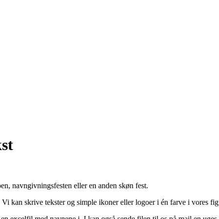
st
ben, navngivningsfesten eller en anden skøn fest.
Vi kan skrive tekster og simple ikoner eller logoer i én farve i vores f
 en excelfil med navnene i. I kan også sende filen til os på mail en uge