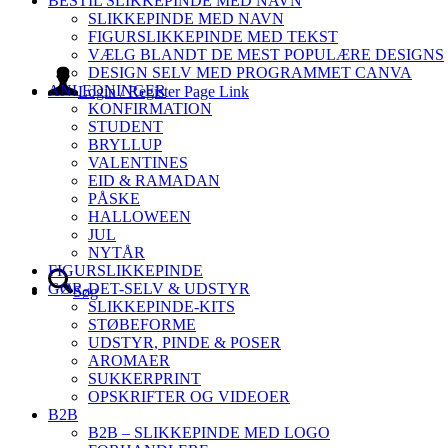
BESTIL SLIKKEPINDE MED NAVN
SLIKKEPINDE MED NAVN
FIGURSLIKKEPINDE MED TEKST
VÆLG BLANDT DE MEST POPULÆRE DESIGNS
DESIGN SELV MED PROGRAMMET CANVA
ANLEDNINGER
Login / Register Page Link
KONFIRMATION
STUDENT
BRYLLUP
VALENTINES
EID & RAMADAN
PÅSKE
HALLOWEEN
JUL
NYTÅR
FIGURSLIKKEPINDE
GØR-DET-SELV & UDSTYR
Søg
SLIKKEPINDE-KITS
STØBEFORME
UDSTYR, PINDE & POSER
AROMAER
SUKKERPRINT
OPSKRIFTER OG VIDEOER
B2B
B2B – SLIKKEPINDE MED LOGO