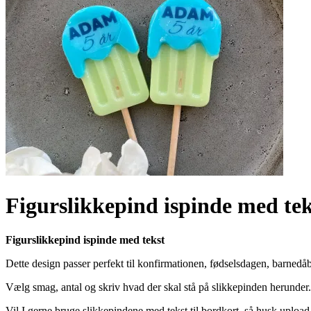
Link to Facebook
Link to Youtube
Figurslikkepind ispinde med tek
Figurslikkepind ispinde med tekst
Dette design passer perfekt til konfirmationen, fødselsdagen, barnedå
Vælg smag, antal og skriv hvad der skal stå på slikkepinden herunder. 
Vil I gerne bruge slikkepindene med tekst til bordkort, så husk upload