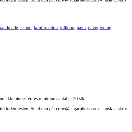
handmade
,
ispind
,
konfirmation
,
lollipop
,
navn
,
navngivning
,
igurslikkepinde. Vores minimumsantal er 20 stk.
s tid inden festen. Send den på: crew@sugarpilots.com – husk at skriv