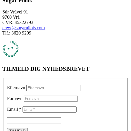
Sugar Pilots
Sdr Vråvej 91
9760 Vrå
CVR: 45322793
crew@sugarpilots.com
Tlf.: 3620 9299
TILMELD DIG NYHEDSBREVET
Efternavn
Fornavn
Email
*