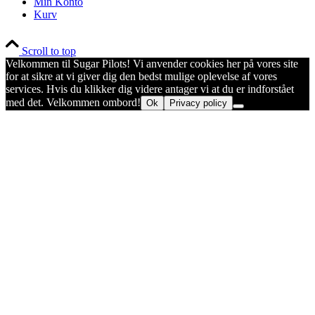
Min Konto
Kurv
Scroll to top
Velkommen til Sugar Pilots! Vi anvender cookies her på vores site
for at sikre at vi giver dig den bedst mulige oplevelse af vores
services. Hvis du klikker dig videre antager vi at du er indforstået
med det. Velkommen ombord!
Ok
Privacy policy