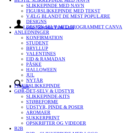
BESTIL SLIKKEPINDE MED NAVN
SLIKKEPINDE MED NAVN
FIGURSLIKKEPINDE MED TEKST
VÆLG BLANDT DE MEST POPULÆRE
DESIGNS
DESIGN SELV MED PROGRAMMET CANVA
Login / Register Page Link
ANLEDNINGER
KONFIRMATION
STUDENT
BRYLLUP
VALENTINES
EID & RAMADAN
PÅSKE
HALLOWEEN
JUL
NYTÅR
FIGURSLIKKEPINDE
Søg
GØR-DET-SELV & UDSTYR
SLIKKEPINDE-KITS
STØBEFORME
UDSTYR, PINDE & POSER
AROMAER
SUKKERPRINT
OPSKRIFTER OG VIDEOER
B2B