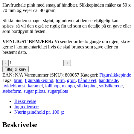
Havfruehale pink med smag af hindbær. Slikkepinden måler ca 50 x
70 mm og vejer ca. 40 gram.
Slikkepinden smager skønt, og udover at den selvfølgelig kan
spises, så vil den også se rigtig fin ud som en detalje på en gave eller
som bordpynt til festen.
VENLIGST BEMÆRK:
Vi sender ordre to gange om ugen, skriv
gerne i kommentarfeltet hvis de skal bruges som gave eller en
bestemt dato.
Havfruehale
pink
Tilføj til kurv
med
EAN:
N/A
Varenummer (SKU):
800057
Kategori:
Figurslikkepinde
smag
Tags:
brun
,
figurslikkepind
,
form
,
grøn
,
håndlavet
,
handmade
,
af
hyldeblomst
,
karamel
,
lollipop
,
mango
,
slikkepind
,
sofistikerede
,
hindbær
støbeform
,
sugar pilots
,
sugarpilots
antal
Beskrivelse
Ingredienser:
Næringsindhold pr. 100 g:
Beskrivelse