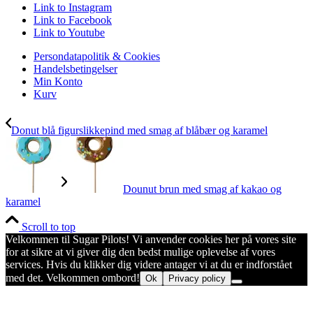
Link to Instagram
Link to Facebook
Link to Youtube
Persondatapolitik & Cookies
Handelsbetingelser
Min Konto
Kurv
Donut blå figurslikkepind med smag af blåbær og karamel
Dounut brun med smag af kakao og
karamel
Scroll to top
Velkommen til Sugar Pilots! Vi anvender cookies her på vores site
for at sikre at vi giver dig den bedst mulige oplevelse af vores
services. Hvis du klikker dig videre antager vi at du er indforstået
med det. Velkommen ombord!
Ok
Privacy policy