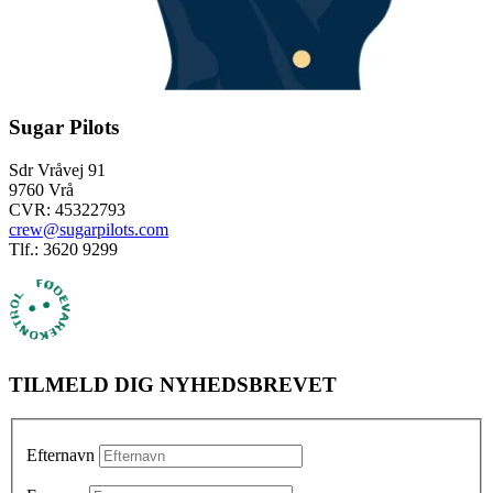
Sugar Pilots
Sdr Vråvej 91
9760 Vrå
CVR: 45322793
crew@sugarpilots.com
Tlf.: 3620 9299
TILMELD DIG NYHEDSBREVET
Efternavn