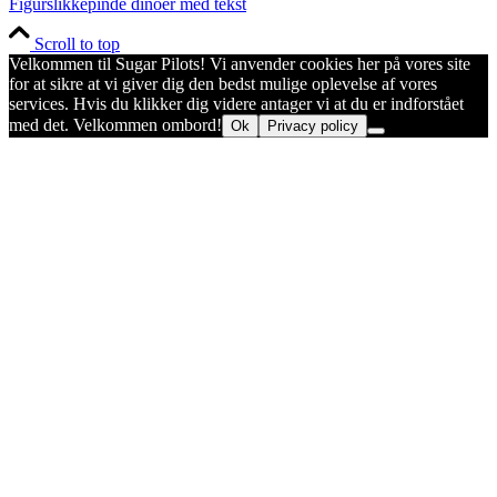
Figurslikkepinde dinoer med tekst
Scroll to top
Velkommen til Sugar Pilots! Vi anvender cookies her på vores site
for at sikre at vi giver dig den bedst mulige oplevelse af vores
services. Hvis du klikker dig videre antager vi at du er indforstået
med det. Velkommen ombord!
Ok
Privacy policy