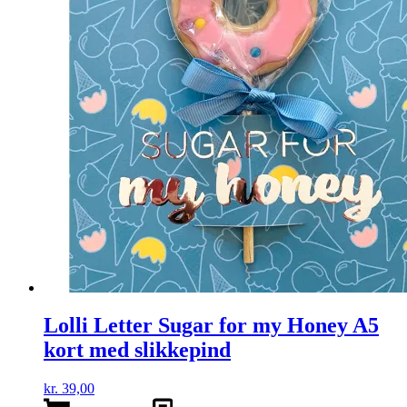
Lolli Letter Sugar for my Honey A5
kort med slikkepind
kr.
39,00