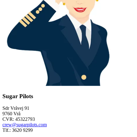
Sugar Pilots
Sdr Vråvej 91
9760 Vrå
CVR: 45322793
crew@sugarpilots.com
Tlf.: 3620 9299