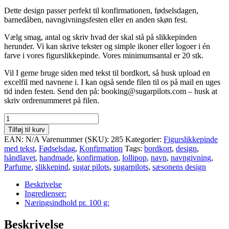
Dette design passer perfekt til konfirmationen, fødselsdagen,
barnedåben, navngivningsfesten eller en anden skøn fest.
Vælg smag, antal og skriv hvad der skal stå på slikkepinden
herunder. Vi kan skrive tekster og simple ikoner eller logoer i én
farve i vores figurslikkepinde. Vores minimumsantal er 20 stk.
Vil I gerne bruge siden med tekst til bordkort, så husk upload en
excelfil med navnene i. I kan også sende filen til os på mail en uges
tid inden festen. Send den på: booking@sugarpilots.com – husk at
skriv ordrenummeret på filen.
Figurslikkepind
doughnut
Tilføj til kurv
med
EAN:
N/A
Varenummer (SKU):
285
Kategorier:
Figurslikkepinde
tekst
med tekst
,
Fødselsdag
,
Konfirmation
Tags:
bordkort
,
design
,
antal
håndlavet
,
handmade
,
konfirmation
,
lollipop
,
navn
,
navngivning
,
Parfume
,
slikkepind
,
sugar pilots
,
sugarpilots
,
sæsonens design
Beskrivelse
Ingredienser:
Næringsindhold pr. 100 g:
Beskrivelse