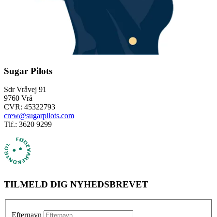
Sugar Pilots
Sdr Vråvej 91
9760 Vrå
CVR: 45322793
crew@sugarpilots.com
Tlf.: 3620 9299
TILMELD DIG NYHEDSBREVET
Efternavn