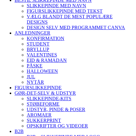
BESTIL SLIKKEPINDE MED NAVN
SLIKKEPINDE MED NAVN
FIGURSLIKKEPINDE MED TEKST
VÆLG BLANDT DE MEST POPULÆRE
DESIGNS
DESIGN SELV MED PROGRAMMET CANVA
ANLEDNINGER
KONFIRMATION
STUDENT
BRYLLUP
VALENTINES
EID & RAMADAN
PÅSKE
HALLOWEEN
JUL
NYTÅR
FIGURSLIKKEPINDE
GØR-DET-SELV & UDSTYR
SLIKKEPINDE-KITS
STØBEFORME
UDSTYR, PINDE & POSER
AROMAER
SUKKERPRINT
OPSKRIFTER OG VIDEOER
B2B