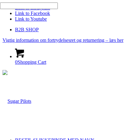
Link to Instagram
Link to Facebook
Link to Youtube
B2B SHOP
Vigtig information om fortrydelsesret og returnering – læs her
0
Shopping Cart