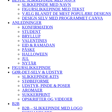
BESTIL SLIKKEPINDE MED NAVN
SLIKKEPINDE MED NAVN
FIGURSLIKKEPINDE MED TEKST
VÆLG BLANDT DE MEST POPULÆRE DESIGNS
DESIGN SELV MED PROGRAMMET CANVA
ANLEDNINGER
KONFIRMATION
STUDENT
BRYLLUP
VALENTINES
EID & RAMADAN
PÅSKE
HALLOWEEN
JUL
NYTÅR
FIGURSLIKKEPINDE
GØR-DET-SELV & UDSTYR
SLIKKEPINDE-KITS
STØBEFORME
UDSTYR, PINDE & POSER
AROMAER
SUKKERPRINT
OPSKRIFTER OG VIDEOER
B2B
B2B – SLIKKEPINDE MED LOGO