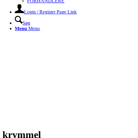
FORHANDLERE
Login / Register Page Link
Søg
Menu
Menu
krymmel