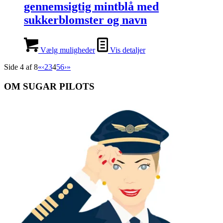
gennemsigtig mintblå med
sukkerblomster og navn
Vælg muligheder
Vis detaljer
Side 4 af 8
«
‹
2
3
4
5
6
›
»
OM SUGAR PILOTS