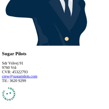
Sugar Pilots
Sdr Vråvej 91
9760 Vrå
CVR: 45322793
crew@sugarpilots.com
Tlf.: 3620 9299