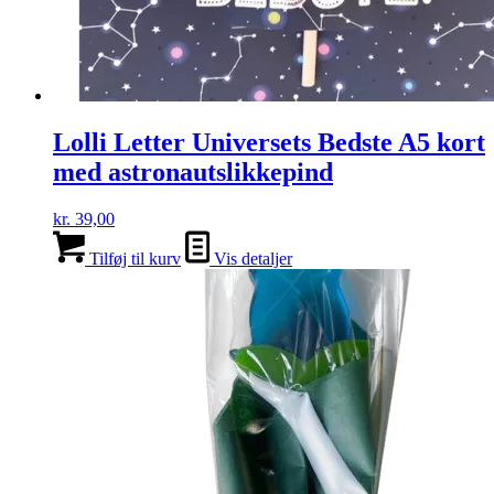
Lolli Letter Universets Bedste A5 kort
med astronautslikkepind
kr.
39,00
Tilføj til kurv
Vis detaljer