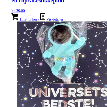
en cupcakeslikkepind
kr.
39,00
Tilføj til kurv
Vis detaljer