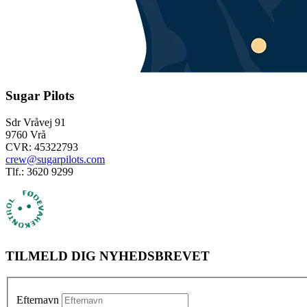
Sugar Pilots
Sdr Vråvej 91
9760 Vrå
CVR: 45322793
crew@sugarpilots.com
Tlf.: 3620 9299
TILMELD DIG NYHEDSBREVET
Efternavn