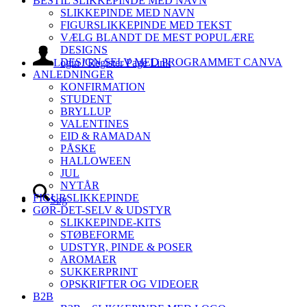
BESTIL SLIKKEPINDE MED NAVN
SLIKKEPINDE MED NAVN
FIGURSLIKKEPINDE MED TEKST
VÆLG BLANDT DE MEST POPULÆRE
DESIGNS
DESIGN SELV MED PROGRAMMET CANVA
Login / Register Page Link
ANLEDNINGER
KONFIRMATION
STUDENT
BRYLLUP
VALENTINES
EID & RAMADAN
PÅSKE
HALLOWEEN
JUL
NYTÅR
FIGURSLIKKEPINDE
Søg
GØR-DET-SELV & UDSTYR
SLIKKEPINDE-KITS
STØBEFORME
UDSTYR, PINDE & POSER
AROMAER
SUKKERPRINT
OPSKRIFTER OG VIDEOER
B2B