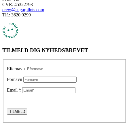
CVR: 45322793
crew@sugarpilots.com
Tlf.: 3620 9299
TILMELD DIG NYHEDSBREVET
Efternavn
Fornavn
Email
*