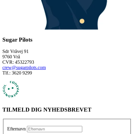
Sugar Pilots
Sdr Vråvej 91
9760 Vrå
CVR: 45322793
crew@sugarpilots.com
Tlf.: 3620 9299
TILMELD DIG NYHEDSBREVET
Efternavn