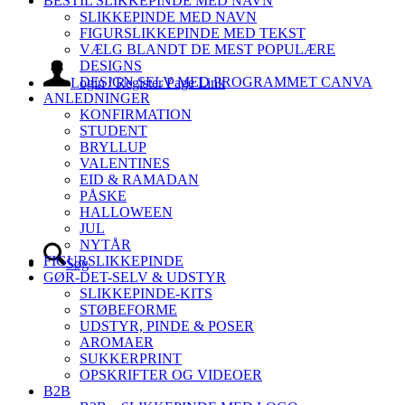
BESTIL SLIKKEPINDE MED NAVN
SLIKKEPINDE MED NAVN
FIGURSLIKKEPINDE MED TEKST
VÆLG BLANDT DE MEST POPULÆRE
DESIGNS
DESIGN SELV MED PROGRAMMET CANVA
Login / Register Page Link
ANLEDNINGER
KONFIRMATION
STUDENT
BRYLLUP
VALENTINES
EID & RAMADAN
PÅSKE
HALLOWEEN
JUL
NYTÅR
FIGURSLIKKEPINDE
Søg
GØR-DET-SELV & UDSTYR
SLIKKEPINDE-KITS
STØBEFORME
UDSTYR, PINDE & POSER
AROMAER
SUKKERPRINT
OPSKRIFTER OG VIDEOER
B2B