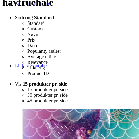
havfruehale
Link to Facebook
Sortering
Standard
Standard
Custom
Navn
Pris
Dato
Popularity (sales)
Average rating
Relevance
Link to Youtube
Tilfældig
Product ID
Vis
15 produkter pr. side
15 produkter pr. side
30 produkter pr. side
45 produkter pr. side