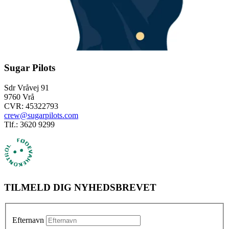
Sugar Pilots
Sdr Vråvej 91
9760 Vrå
CVR: 45322793
crew@sugarpilots.com
Tlf.: 3620 9299
TILMELD DIG NYHEDSBREVET
Efternavn