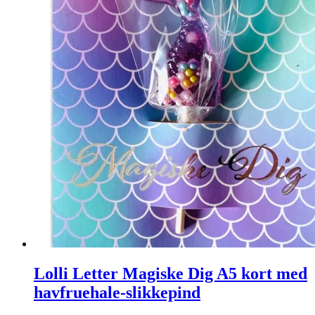
Lolli Letter Magiske Dig A5 kort med
havfruehale-slikkepind