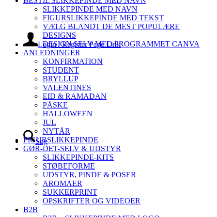
BESTIL SLIKKEPINDE MED NAVN
SLIKKEPINDE MED NAVN
FIGURSLIKKEPINDE MED TEKST
VÆLG BLANDT DE MEST POPULÆRE
DESIGNS
DESIGN SELV MED PROGRAMMET CANVA
Login / Register Page Link
ANLEDNINGER
KONFIRMATION
STUDENT
BRYLLUP
VALENTINES
EID & RAMADAN
PÅSKE
HALLOWEEN
JUL
NYTÅR
FIGURSLIKKEPINDE
Søg
GØR-DET-SELV & UDSTYR
SLIKKEPINDE-KITS
STØBEFORME
UDSTYR, PINDE & POSER
AROMAER
SUKKERPRINT
OPSKRIFTER OG VIDEOER
B2B