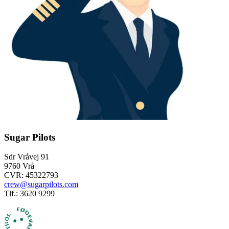
Sugar Pilots
Sdr Vråvej 91
9760 Vrå
CVR: 45322793
crew@sugarpilots.com
Tlf.: 3620 9299