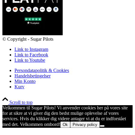
© Copyright - Sugar Pilots
Link to Instagram
Link to Facebook
Link to Youtube
Persondatapolitik & Cookies
Handelsbetingelser
Min Konto
Kurv
Scroll to top
Velkommen til Sugar Pilots! Vi anvender cookies her på vores site
for at sikre at vi giver dig den bedst mulige oplevelse af vores
services. Hvis du klikker dig videre antager vi at du er indforstået
med det. Velkommen ombord!
Ok
Privacy policy