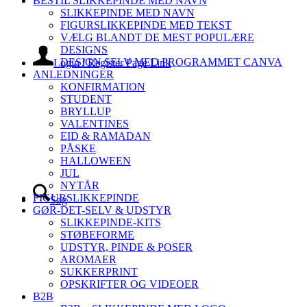
BESTIL SLIKKEPINDE MED NAVN
SLIKKEPINDE MED NAVN
FIGURSLIKKEPINDE MED TEKST
VÆLG BLANDT DE MEST POPULÆRE
DESIGNS
DESIGN SELV MED PROGRAMMET CANVA
Login / Register Page Link
ANLEDNINGER
KONFIRMATION
STUDENT
BRYLLUP
VALENTINES
EID & RAMADAN
PÅSKE
HALLOWEEN
JUL
NYTÅR
FIGURSLIKKEPINDE
Søg
GØR-DET-SELV & UDSTYR
SLIKKEPINDE-KITS
STØBEFORME
UDSTYR, PINDE & POSER
AROMAER
SUKKERPRINT
OPSKRIFTER OG VIDEOER
B2B