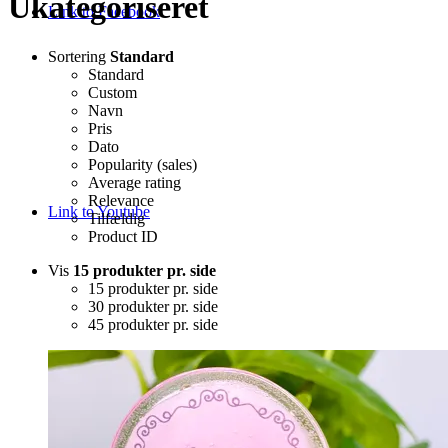
Ukategoriseret
Link to Facebook
Sortering
Standard
Standard
Custom
Navn
Pris
Dato
Popularity (sales)
Average rating
Relevance
Link to Youtube
Tilfældig
Product ID
Vis
15 produkter pr. side
15 produkter pr. side
30 produkter pr. side
45 produkter pr. side