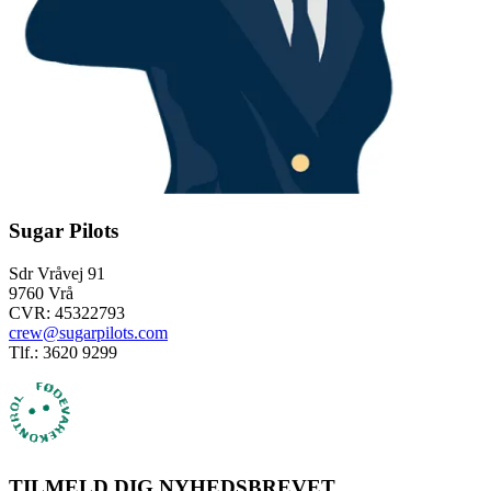
Sugar Pilots
Sdr Vråvej 91
9760 Vrå
CVR: 45322793
crew@sugarpilots.com
Tlf.: 3620 9299
TILMELD DIG NYHEDSBREVET