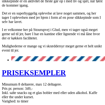
slikkepinde er en aktivitet de fleste går op i med liv og sjæl, når først
de kommer igang.
Det er en superhyggelig oplevelse at lave noget sammen, og her
tager I oplevelsen med jer hjem i form af en pose slikkepinde som I
selv har lavet.
I er velkomne her på Stourupvej i Glud, men vi tager også meget
gerne ud til jer, bare I har en kantine eller lignende vi må låne hvor
der er køkken faciliteter.
Mulighederne er mange og vi skræddersyr meget gerne et helt unikt
event til jer.
PRISEKSEMPLER
Minumum 8 deltarere, max 12 deltagere.
Pris pr. person: 349,-
Inkl. salte snacks og et glas bobler med eller uden alkohol. Kaffe
eller the under kurset.
Varighed: to timer